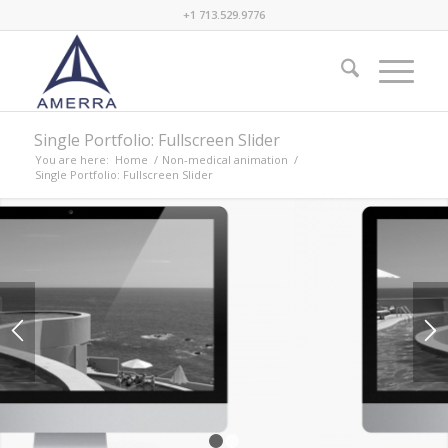
+1 713.529.9776
Single Portfolio: Fullscreen Slider
You are here:
Home
/
Non-medical animation
/
Single Portfolio: Fullscreen Slider